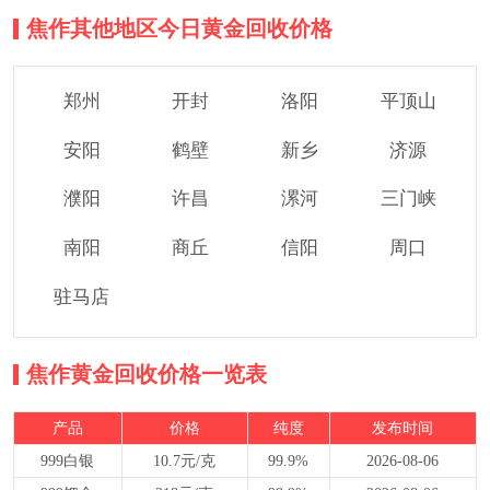
焦作其他地区今日黄金回收价格
郑州
开封
洛阳
平顶山
安阳
鹤壁
新乡
济源
濮阳
许昌
漯河
三门峡
南阳
商丘
信阳
周口
驻马店
焦作黄金回收价格一览表
产品
价格
纯度
发布时间
999白银
10.7元/克
99.9%
2026-08-06