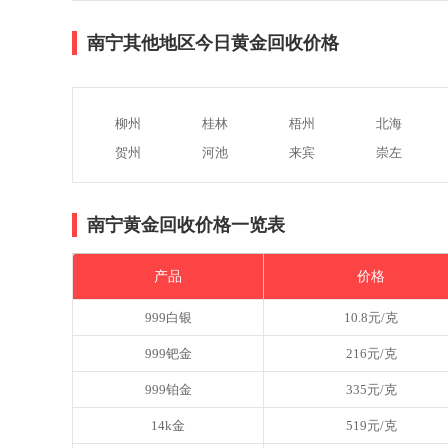
南宁其他地区今日黄金回收价格
柳州
桂林
梧州
北海
贺州
河池
来宾
崇左
南宁黄金回收价格一览表
产品
价格
999白银
10.8元/克
999钯金
216元/克
999铂金
335元/克
14k金
519元/克