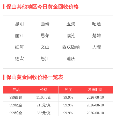
保山其他地区今日黄金回收价格
昆明
曲靖
玉溪
昭通
丽江
思茅
临沧
楚雄
红河
文山
西双版纳
大理
德宏
怒江
迪庆
保山黄金回收价格一览表
产品
价格
纯度
发布时间
999白银
11.0元/克
99.9%
2026-08-10
999钯金
215元/克
99.9%
2026-08-10
999铂金
333元/克
99.9%
2026-08-10