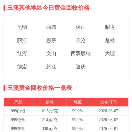
玉溪其他地区今日黄金回收价格
昆明
曲靖
保山
昭通
丽江
思茅
临沧
楚雄
红河
文山
西双版纳
大理
德宏
怒江
迪庆
玉溪黄金回收价格一览表
产品
价格
纯度
发布时间
999白银
10.5元/克
99.9%
2026-08-07
999钯金
214元/克
99.9%
2026-08-07
999铂金
330元/克
99.9%
2026-08-07