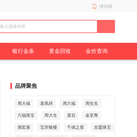
移动端
银行金条
黄金回收
金价查询
品牌聚焦
周大福
老凤祥
周六福
周生生
六福珠宝
周大生
菜百
金至尊
潮宏基
宝庆银楼
千禧之星
吉盟珠宝